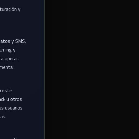
turación y
 datos y SMS,
oaming y
ra operar,
mental.
o esté
ack u otros
us usuarios
nas.