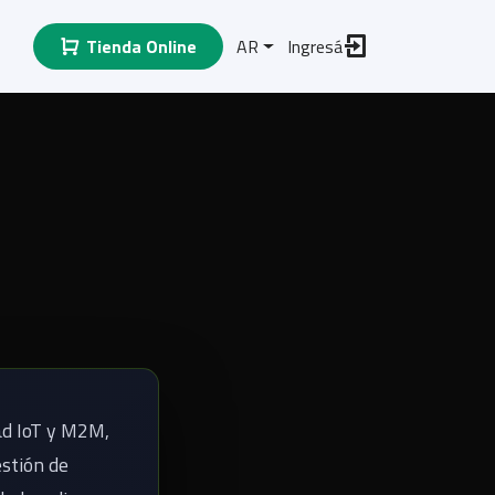
Tienda Online
AR
Ingresá
d
dad IoT y M2M,
stión de