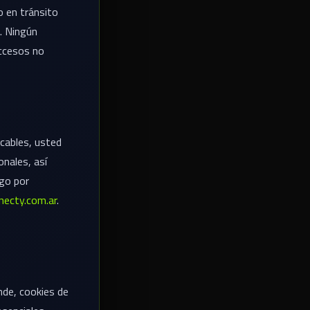
o en tránsito
. Ningún
accesos no
cables, usted
onales, así
ago por
ecty.com.ar
.
nde, cookies de