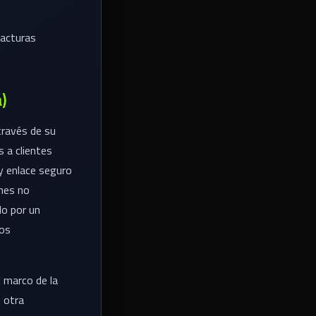
facturas
)
 través de su
 a clientes
y enlace seguro
nes no
do por un
tos
 marco de la
 otra