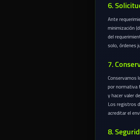
6. Solicit
Ante requerimi
minimización (d
del requerimient
solo, órdenes j
7. Conser
Conservamos los
por normativa f
y hacer valer 
Los registros 
acreditar el en
8. Seguri