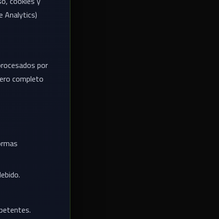
so, cookies y
e Analytics)
 procesados por
mero completo
formas
debido.
mpetentes.