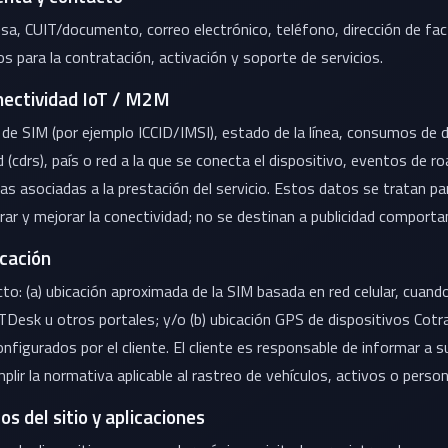
a, CUIT/documento, correo electrónico, teléfono, dirección de fac
s para la contratación, activación y soporte de servicios.
nectividad IoT / M2M
 de SIM (por ejemplo ICCID/IMSI), estado de la línea, consumos de
d (cdrs), país o red a la que se conecta el dispositivo, eventos de r
as asociadas a la prestación del servicio. Estos datos se tratan pa
rar y mejorar la conectividad; no se destinan a publicidad comporta
cación
to: (a) ubicación aproximada de la SIM basada en red celular, cuand
oTDesk u otros portales; y/o (b) ubicación GPS de dispositivos Cotr
nfigurados por el cliente. El cliente es responsable de informar a s
mplir la normativa aplicable al rastreo de vehículos, activos o perso
s del sitio y aplicaciones