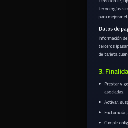
Dirección IP, t
tecnologías sim
para mejorar el 
Datos de pa
Información de
terceros (pasa
de tarjeta cuan
3. Finalid
Prestar y ge
asociadas.
Activar, sus
Facturación,
Cumplir obli