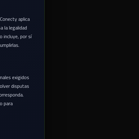
Conecty aplica
a la legalidad
 incluye, por sí
umplirlas.
nales exigidos
olver disputas
orresponda.
o para