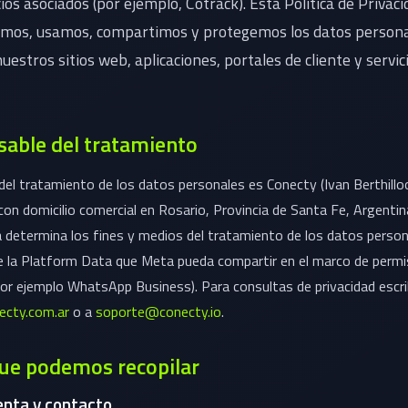
cios asociados (por ejemplo, Cotrack). Esta Política de Privaci
amos, usamos, compartimos y protegemos los datos person
nuestros sitios web, aplicaciones, portales de cliente y servic
sable del tratamiento
del tratamiento de los datos personales es Conecty (Ivan Berthill
on domicilio comercial en Rosario, Provincia de Santa Fe, Argentin
a determina los fines y medios del tratamiento de los datos person
e la Platform Data que Meta pueda compartir en el marco de perm
por ejemplo WhatsApp Business). Para consultas de privacidad escri
cty.com.ar
o a
soporte@conecty.io
.
que podemos recopilar
enta y contacto