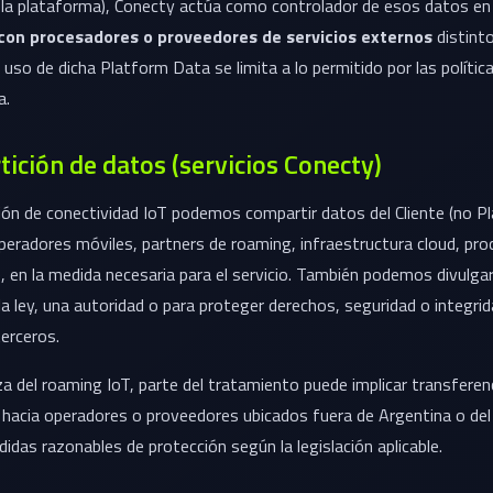
 la plataforma), Conecty actúa como controlador de esos datos en
con procesadores o proveedores de servicios externos
distint
l uso de dicha Platform Data se limita a lo permitido por las polític
a.
ición de datos (servicios Conecty)
ción de conectividad IoT podemos compartir datos del Cliente (no 
peradores móviles, partners de roaming, infraestructura cloud, pr
 en la medida necesaria para el servicio. También podemos divulga
 la ley, una autoridad o para proteger derechos, seguridad o integri
terceros.
za del roaming IoT, parte del tratamiento puede implicar transferen
 hacia operadores o proveedores ubicados fuera de Argentina o del 
didas razonables de protección según la legislación aplicable.