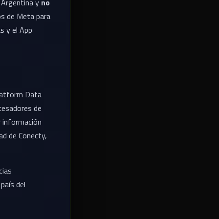
 Argentina y
no
os de Meta para
as y el App
Platform Data
ocesadores de
r información
dad de Conecty,
cias
país del