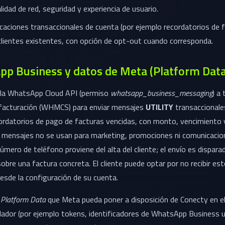
alidad de red, seguridad y experiencia de usuario.
icaciones transaccionales de cuenta (por ejemplo recordatorios de 
clientes existentes, con opción de opt-out cuando corresponda.
pp Business y datos de Meta (Platform Data
a la WhatsApp Cloud API (permiso
whatsapp_business_messaging
) a
facturación (WHMCS) para enviar mensajes
UTILITY
transaccionales
cordatorios de pago de facturas vencidas, con monto, vencimiento 
 mensajes no se usan para marketing, promociones ni comunicacio
 número de teléfono proviene del alta del cliente; el envío es dispara
obre una factura concreta. El cliente puede optar por no recibir es
esde la configuración de su cuenta.
a
Platform Data
que Meta pueda poner a disposición de Conecty en el
llador (por ejemplo tokens, identificadores de WhatsApp Business u