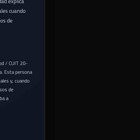
dad explica
ales cuando
ios de
ood / CUIT 20-
a. Esta persona
ales y, cuando
isos de
ba a