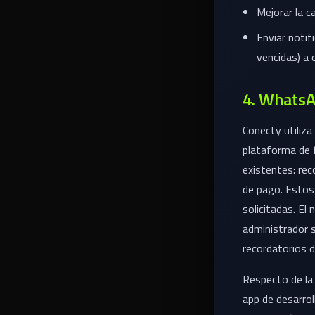
Mejorar la c
Enviar notif
vencidas) a 
4. WhatsA
Conecty utiliz
plataforma de 
existentes: re
de pago. Estos
solicitadas. El
administrador s
recordatorios d
Respecto de l
app de desarro