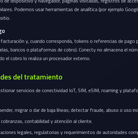
ipo de dispositivo y navegador, páginas visitadas, registros de acce
ilares. Podemos usar herramientas de analítica (por ejemplo Googl
sitio.
go
 facturación y, cuando corresponda, tokens o referencias de pago
relas, bancos o plataformas de cobro). Conecty no almacena el nú
do el cobro lo realiza un procesador externo.
ades del tratamiento
stionar servicios de conectividad IoT, SIM, eSIM, roaming y plata
pender, migrar o dar de baja líneas; detectar fraude, abuso o uso in
 cobranzas, contabilidad y atención al cliente.
gaciones legales, regulatorias y requerimientos de autoridades co