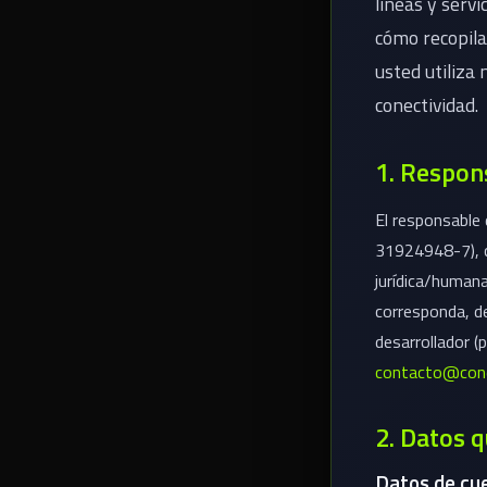
líneas y servi
cómo recopil
usted utiliza 
conectividad.
1. Respon
El responsable 
31924948-7), c
jurídica/human
corresponda, d
desarrollador (
contacto@cone
2. Datos 
Datos de cu